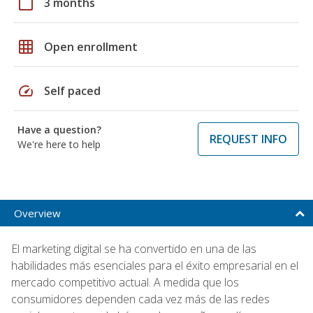
calendar_today
3 months
grid_on
Open enrollment
speed
Self paced
Have a question?
REQUEST INFO
We're here to help
Overview
El marketing digital se ha convertido en una de las
habilidades más esenciales para el éxito empresarial en el
mercado competitivo actual. A medida que los
consumidores dependen cada vez más de las redes