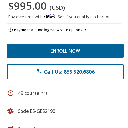
$995.00
(USD)
Affirm
Pay over time with
. See if you qualify at checkout.
Payment & Funding:
view your options
ENROLL NOW
Call Us: 855.520.6806
phone
schedule
49 course hrs
Code ES-GES2190