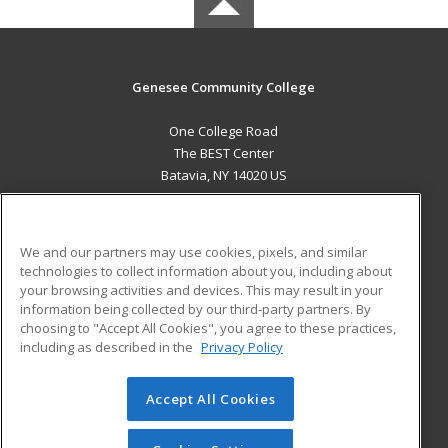
Genesee Community College
One College Road
The BEST Center
Batavia, NY 14020 US
MAIN CONTENT
Career Training
We and our partners may use cookies, pixels, and similar
technologies to collect information about you, including about
ADDITIONAL RESOURCES
your browsing activities and devices. This may result in your
information being collected by our third-party partners. By
Military
Student Blog
choosing to "Accept All Cookies", you agree to these practices,
Financial Assistance
including as described in the
Privacy Policy
Help
Accept All Cookies
© 2026 ed2go, a division of Cengage Learning. All rights
reserved. The material on this site cannot be reproduced or
redistributed unless you have obtained prior written