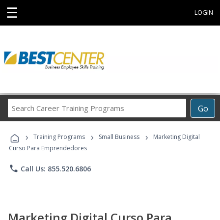
☰
LOGIN
Search
Go
Career
Training
›
›
›
Programs
Training Programs
Small Business
Marketing Digital
Curso Para Emprendedores
phone
Call Us: 855.520.6806
Marketing Digital Curso Para