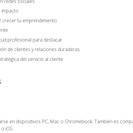
n redes sociales
 impacto
z crecer tu emprendimiento
iente
tud profesional para destacar
tión de clientes y relaciones duraderas
ratégica del servicio al cliente
s
zarse en dispositivos PC, Mac o Chromebook. También es compa
 o iOS.