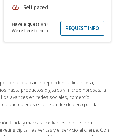
speed
Self paced
Have a question?
REQUEST INFO
We're here to help
personas buscan independencia financiera,
ios hasta productos digitales y microempresas, la
Los avances en redes sociales, comercio
e nunca que quienes empiezan desde cero puedan
ón fluida y marcas confiables, lo que crea
ng digital, las ventas y el servicio al cliente. Con