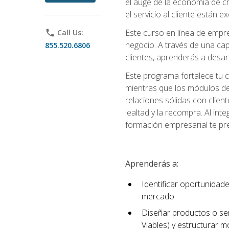
el auge de la economía de c
el servicio al cliente están 
Este curso en línea de empre
phone
Call Us:
negocio. A través de una cap
855.520.6806
clientes, aprenderás a desa
Este programa fortalece tu c
mientras que los módulos de
relaciones sólidas con clien
lealtad y la recompra. Al int
formación empresarial te pre
Aprenderás a:
Identificar oportunidade
mercado.
Diseñar productos o ser
Viables) y estructurar 