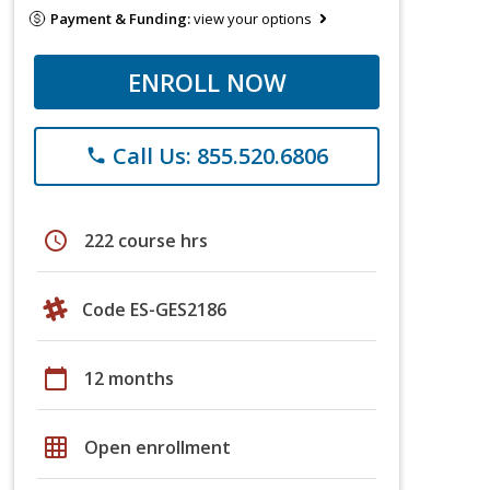
Payment & Funding:
view your options
ENROLL NOW
Call Us: 855.520.6806
phone
schedule
222 course hrs
Code ES-GES2186
calendar_today
12 months
grid_on
Open enrollment