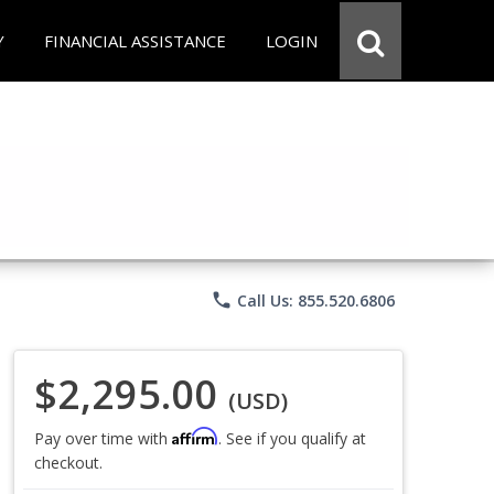
Y
FINANCIAL ASSISTANCE
LOGIN
phone
Call Us: 855.520.6806
$2,295.00
(USD)
Affirm
Pay over time with
. See if you qualify at
checkout.