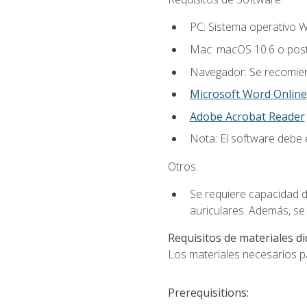
PC: Sistema operativo W
Mac: macOS 10.6 o post
Navegador: Se recomiend
Microsoft Word Online
Adobe Acrobat Reader
Nota: El software debe e
Otros:
Se requiere capacidad d
auriculares. Además, se
Requisitos de materiales di
Los materiales necesarios par
Prerequisitions: