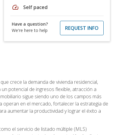
speed
Self paced
Have a question?
REQUEST INFO
We're here to help
 que crece la demanda de vivienda residencial,
un potencial de ingresos flexible, atracción a
inmobiliario sigue siendo uno de los campos más
a operan en el mercado, fortalecer la estrategia de
ra aumentar la productividad y lograr el éxito a
como el servicio de listado múltiple (MLS)