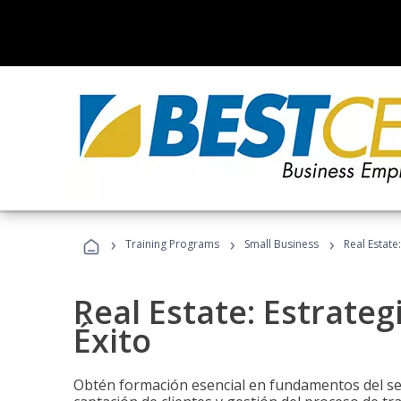
›
›
›
Training Programs
Small Business
Real Estate
Real Estate: Estrateg
Éxito
Obtén formación esencial en fundamentos del sec