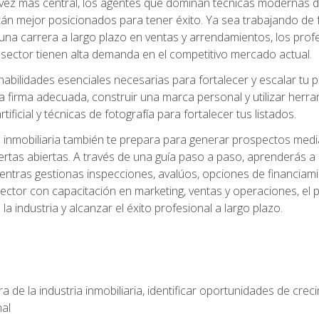
z más central, los agentes que dominan técnicas modernas de m
án mejor posicionados para tener éxito. Ya sea trabajando de 
una carrera a largo plazo en ventas y arrendamientos, los prof
 sector tienen alta demanda en el competitivo mercado actual.
abilidades esenciales necesarias para fortalecer y escalar tu pr
la firma adecuada, construir una marca personal y utilizar her
rtificial y técnicas de fotografía para fortalecer tus listados.
inmobiliaria también te prepara para generar prospectos medi
ertas abiertas. A través de una guía paso a paso, aprenderás 
entras gestionas inspecciones, avalúos, opciones de financiami
ctor con capacitación en marketing, ventas y operaciones, el 
a industria y alcanzar el éxito profesional a largo plazo.
 de la industria inmobiliaria, identificar oportunidades de crec
nal