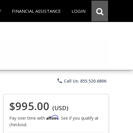
Y
FINANCIAL ASSISTANCE
LOGIN
phone
Call Us: 855.520.6806
$995.00
(USD)
Affirm
Pay over time with
. See if you qualify at
checkout.