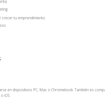
enta
eting
z crecer tu emprendimiento
usos
s
zarse en dispositivos PC, Mac o Chromebook. También es compa
 o iOS.