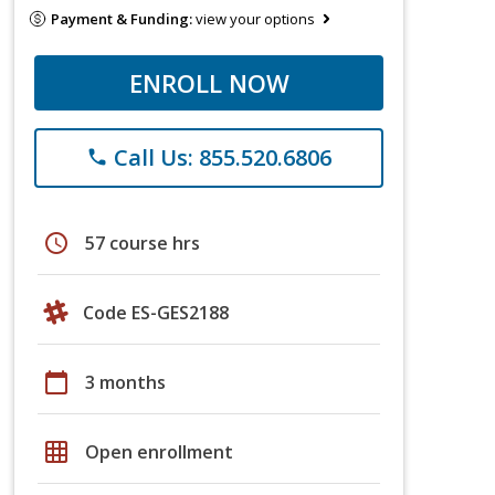
Payment & Funding:
view your options
ENROLL NOW
Call Us: 855.520.6806
phone
schedule
57 course hrs
Code ES-GES2188
calendar_today
3 months
grid_on
Open enrollment