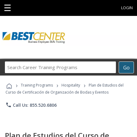
☰
LOGIN
Search
Go
Career
Training
›
›
›
Programs
Training Programs
Hospitality
Plan de Estudios del
Curso de Certificación de Organización de Bodas y Eventos
phone
Call Us: 855.520.6806
Plan de Estudios del Curso de