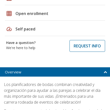
grid_on
Open enrollment
speed
Self paced
Have a question?
REQUEST INFO
We're here to help
Overview
Los planificadores de bodas combinan creatividad y
organización para ayudar a las parejas a celebrar el día
más importante de sus vidas. ¡Entrenados para una
carrera rodeada de eventos de celebración!