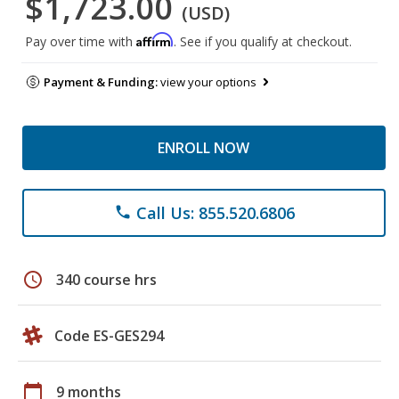
$1,723.00
(USD)
Affirm
Pay over time with
. See if you qualify at checkout.
Payment & Funding:
view your options
ENROLL NOW
Call Us: 855.520.6806
phone
schedule
340 course hrs
Code ES-GES294
calendar_today
9 months