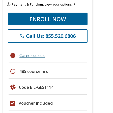
Payment & Funding:
view your options
ENROLL NOW
Call Us: 855.520.6806
phone
info
Career series
schedule
485 course hrs
Code BIL-GES1114
Voucher included