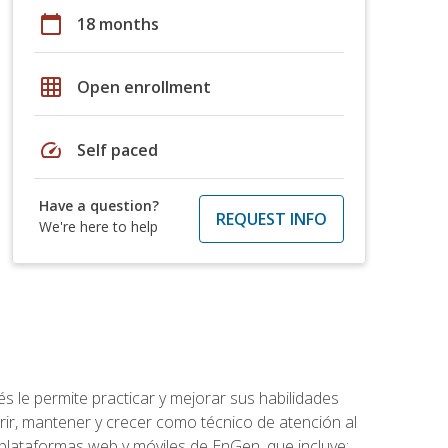
calendar_today
18 months
grid_on
Open enrollment
speed
Self paced
Have a question?
REQUEST INFO
We're here to help
s le permite practicar y mejorar sus habilidades
rir, mantener y crecer como técnico de atención al
 plataformas web y móviles de EnGen, que incluye: