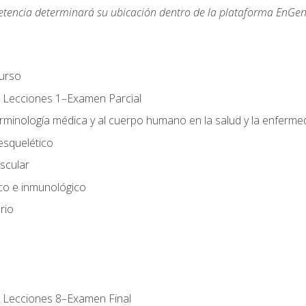
etencia determinará su ubicación dentro de la plataforma EnGen
urso
 Lecciones 1–Examen Parcial
erminología médica y al cuerpo humano en la salud y la enferm
esquelético
scular
ico e inmunológico
rio
 Lecciones 8–Examen Final