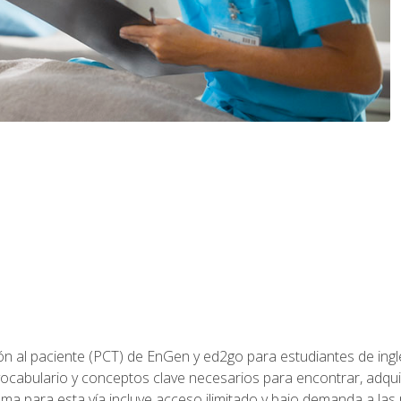
ón al paciente (PCT) de EnGen y ed2go para estudiantes de inglé
ocabulario y conceptos clave necesarios para encontrar, adqui
ama para esta vía incluye acceso ilimitado y bajo demanda a las