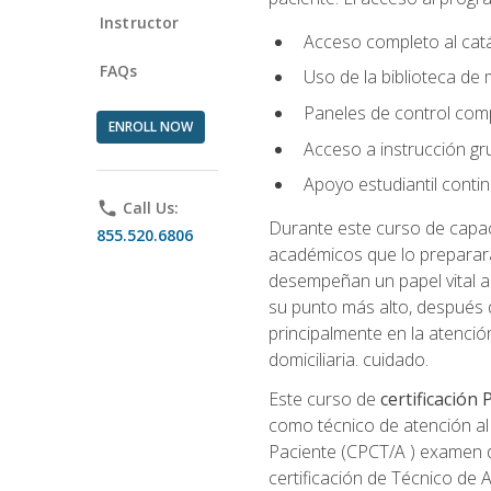
Instructor
Acceso completo al catá
FAQs
Uso de la biblioteca de
Paneles de control com
ENROLL NOW
Acceso a instrucción gru
Apoyo estudiantil conti
phone
Call Us:
Durante este curso de capaci
855.520.6806
académicos que lo preparará
desempeñan un papel vital al
su punto más alto, después 
principalmente en la atención
domiciliaria. cuidado.
Este curso de
certificación
como técnico de atención al 
Paciente (CPCT/A ) examen de
certificación de Técnico de 