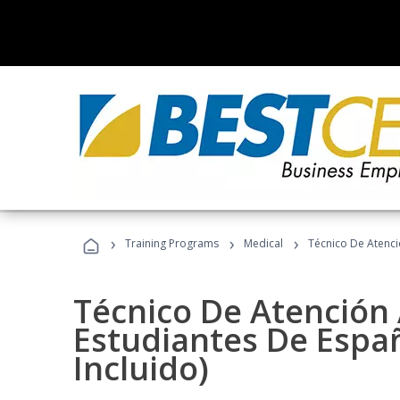
›
›
›
Training Programs
Medical
Técnico De Atenció
Técnico De Atención 
Estudiantes De Españ
Incluido)