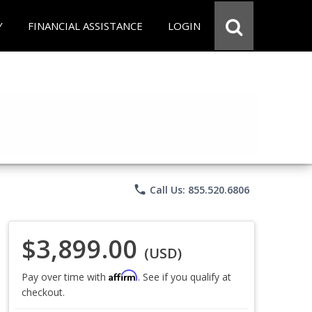
Y
FINANCIAL ASSISTANCE
LOGIN
phone
Call Us: 855.520.6806
$3,899.00
(USD)
Affirm
Pay over time with
. See if you qualify at
checkout.