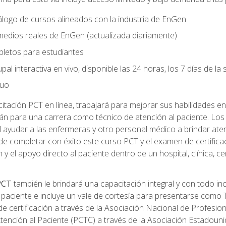
logo de cursos alineados con la industria de EnGen
 medios reales de EnGen (actualizada diariamente)
pletos para estudiantes
pal interactiva en vivo, disponible las 24 horas, los 7 días de l
nuo
tación PCT en línea, trabajará para mejorar sus habilidades en
n para una carrera como técnico de atención al paciente. Los 
 ayudar a las enfermeras y otro personal médico a brindar ate
de completar con éxito este curso PCT y el examen de certifica
 y el apoyo directo al paciente dentro de un hospital, clínica, 
 PCT
también le brindará una capacitación integral y con todo in
paciente e incluye un vale de cortesía para presentarse como T
 certificación a través de la Asociación Nacional de Profesio
Atención al Paciente (PCTC) a través de la Asociación Estadoun