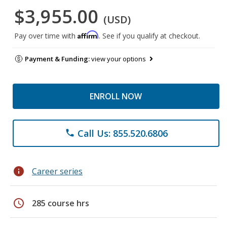
$3,955.00
(USD)
Affirm
Pay over time with
. See if you qualify at checkout.
Payment & Funding:
view your options
ENROLL NOW
Call Us: 855.520.6806
phone
info
Career series
schedule
285 course hrs