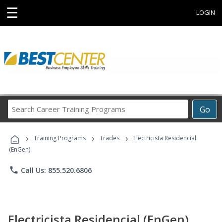
☰
LOGIN
Search
Go
Career
Training
›
›
›
Programs
Training Programs
Trades
Electricista Residencial
(EnGen)
phone
Call Us: 855.520.6806
Electricista Residencial (EnGen)