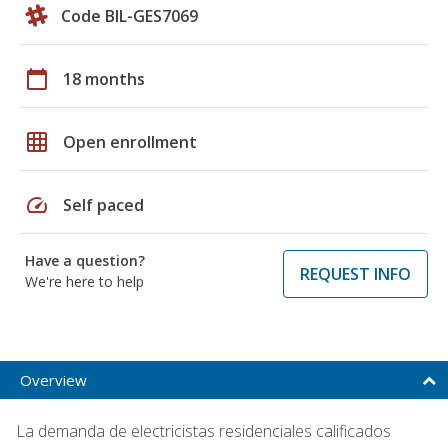
Code BIL-GES7069
calendar_today
18 months
grid_on
Open enrollment
speed
Self paced
Have a question?
REQUEST INFO
We're here to help
Overview
La demanda de electricistas residenciales calificados