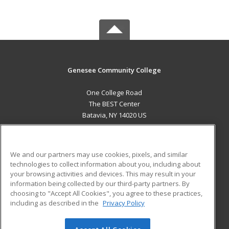
Genesee Community College
One College Road
The BEST Center
Batavia, NY 14020 US
MAIN CONTENT
Career Training
We and our partners may use cookies, pixels, and similar
technologies to collect information about you, including about
ADDITIONAL RESOURCES
your browsing activities and devices. This may result in your
information being collected by our third-party partners. By
Military
Student Blog
choosing to "Accept All Cookies", you agree to these practices,
Financial Assistance
including as described in the
Privacy Policy
Help